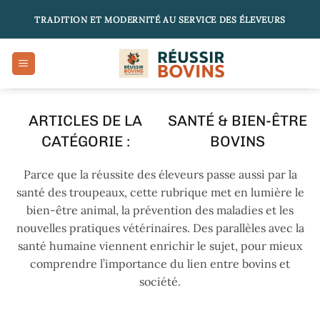
Passer
TRADITION ET MODERNITÉ AU SERVICE DES ÉLEVEURS
au
contenu
SANTÉ & BIEN-ÊTRE
BOVINS
Parce que la réussite des éleveurs passe aussi par la
santé des troupeaux, cette rubrique met en lumière le
bien-être animal, la prévention des maladies et les
nouvelles pratiques vétérinaires. Des parallèles avec la
santé humaine viennent enrichir le sujet, pour mieux
comprendre l’importance du lien entre bovins et
société.