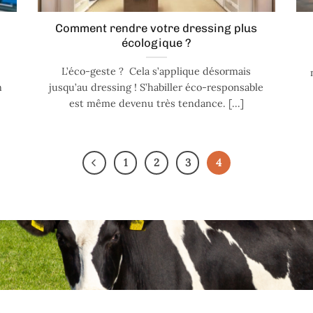
Comment rendre votre dressing plus
écologique ?
L’éco-geste ? Cela s’applique désormais
n
jusqu’au dressing ! S’habiller éco-responsable
est même devenu très tendance. [...]
1
2
3
4