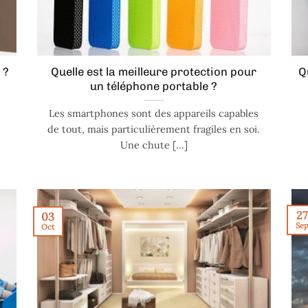
 ?
Quelle est la meilleure protection pour
Q
un téléphone portable ?
s
Les smartphones sont des appareils capables
de tout, mais particulièrement fragiles en soi.
Une chute [...]
27
03
Se
Oct