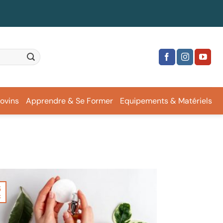
ovins
Apprendre & Se Former
Equipements & Matériels
6
t