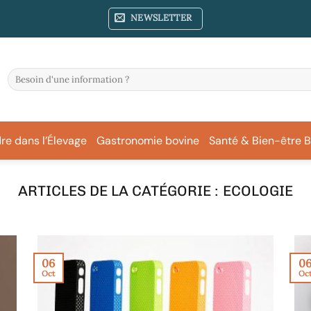
NEWSLETTER
re dans l’Élevage
Gastronomie bovine
Santé & Bien-être B
ECOLOGIE
06
0
Oct
Oc