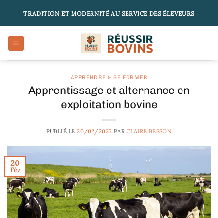
Passer
TRADITION ET MODERNITÉ AU SERVICE DES ÉLEVEURS
au
contenu
APPRENDRE & SE FORMER
Apprentissage et alternance en
exploitation bovine
PUBLIÉ LE
20/02/2026
PAR
CLAIRE BESSON
20
Fév