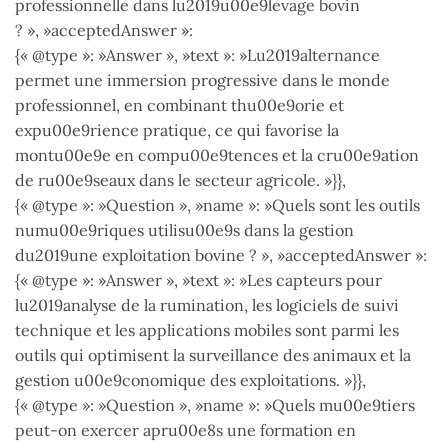
professionnelle dans lu2019u00e9levage bovin
? », »acceptedAnswer »:
{« @type »: »Answer », »text »: »Lu2019alternance
permet une immersion progressive dans le monde
professionnel, en combinant thu00e9orie et
expu00e9rience pratique, ce qui favorise la
montu00e9e en compu00e9tences et la cru00e9ation
de ru00e9seaux dans le secteur agricole. »}},
{« @type »: »Question », »name »: »Quels sont les outils
numu00e9riques utilisu00e9s dans la gestion
du2019une exploitation bovine ? », »acceptedAnswer »:
{« @type »: »Answer », »text »: »Les capteurs pour
lu2019analyse de la rumination, les logiciels de suivi
technique et les applications mobiles sont parmi les
outils qui optimisent la surveillance des animaux et la
gestion u00e9conomique des exploitations. »}},
{« @type »: »Question », »name »: »Quels mu00e9tiers
peut-on exercer apru00e8s une formation en