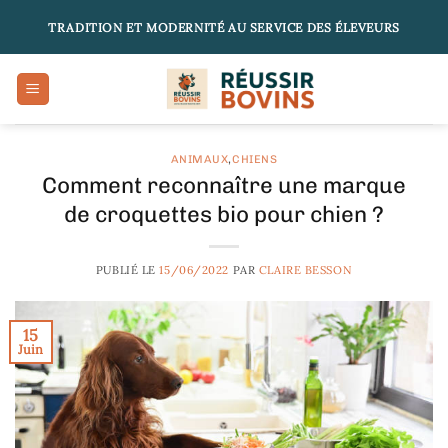
Passer
TRADITION ET MODERNITÉ AU SERVICE DES ÉLEVEURS
au
contenu
ANIMAUX
,
CHIENS
Comment reconnaître une marque
de croquettes bio pour chien ?
PUBLIÉ LE
15/06/2022
PAR
CLAIRE BESSON
15
Juin