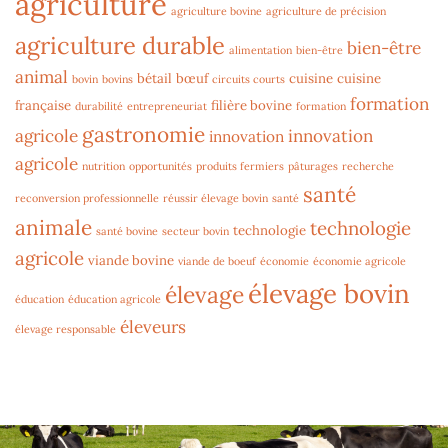
agriculture
agriculture bovine
agriculture de précision
agriculture durable
bien-être
alimentation
bien-être
animal
bétail
bœuf
cuisine
cuisine
bovin
bovins
circuits courts
formation
française
filière bovine
durabilité
entrepreneuriat
formation
gastronomie
agricole
innovation
innovation
agricole
nutrition
opportunités
produits fermiers
pâturages
recherche
santé
reconversion professionnelle
réussir élevage bovin
santé
animale
technologie
technologie
santé bovine
secteur bovin
agricole
viande bovine
viande de boeuf
économie
économie agricole
élevage bovin
élevage
éducation
éducation agricole
éleveurs
élevage responsable