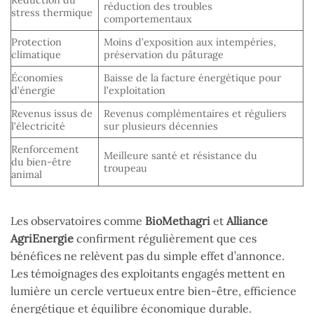
Réduction du
réduction des troubles
stress thermique
comportementaux
Protection
Moins d’exposition aux intempéries,
climatique
préservation du pâturage
Économies
Baisse de la facture énergétique pour
d’énergie
l’exploitation
Revenus issus de
Revenus complémentaires et réguliers
l’électricité
sur plusieurs décennies
Renforcement
Meilleure santé et résistance du
du bien-être
troupeau
animal
Les observatoires comme
BioMethagri
et
Alliance
AgriEnergie
confirment régulièrement que ces
bénéfices ne relèvent pas du simple effet d’annonce.
Les témoignages des exploitants engagés mettent en
lumière un cercle vertueux entre bien-être, efficience
énergétique et équilibre économique durable.