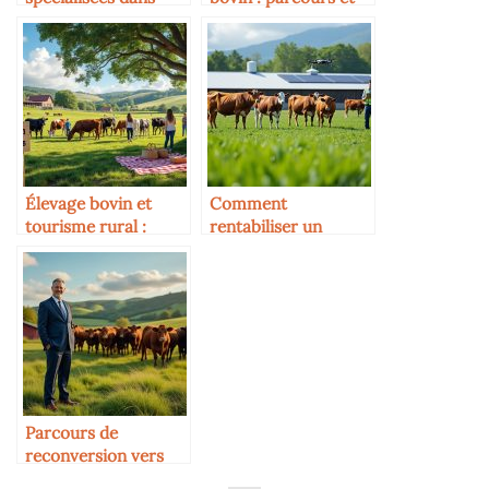
l’élevage bovin
diplômes
Élevage bovin et
Comment
tourisme rural :
rentabiliser un
créer une offre
élevage bovin en
hybride
2025
Parcours de
reconversion vers
l’élevage bovin