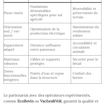
Fondations
Réversibilité et
démontables
Pieux vissés
préservation du
spécifiques pour sol
terrain
agricole
Orientation
Maximisation du
Optimisation de la
sud / est-
rendement
production électrique
ouest
solaire
Accessibilité et
Espacement
Distance suffisante
circulation
adapté
entre panneaux
animale
Matériaux
Câbles et supports
Sécurité pour le
robustes
protégés
bétail
Zones
Points d’eau et repos
Confort des
fonctionnelles
dans la structure
bovins
intégrées
Le partenariat avec des opérateurs expérimentés,
comme
EcoBovin
ou
Vaches&Volt
, garantit la qualité et