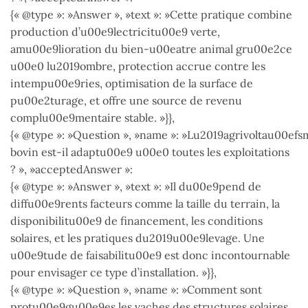
{« @type »: »Answer », »text »: »Cette pratique combine
production d’u00e9lectricitu00e9 verte,
amu00e9lioration du bien-u00eatre animal gru00e2ce
u00e0 lu2019ombre, protection accrue contre les
intempu00e9ries, optimisation de la surface de
pu00e2turage, et offre une source de revenu
complu00e9mentaire stable. »}},
{« @type »: »Question », »name »: »Lu2019agrivoltau00efs
bovin est-il adaptu00e9 u00e0 toutes les exploitations
? », »acceptedAnswer »:
{« @type »: »Answer », »text »: »Il du00e9pend de
diffu00e9rents facteurs comme la taille du terrain, la
disponibilitu00e9 de financement, les conditions
solaires, et les pratiques du2019u00e9levage. Une
u00e9tude de faisabilitu00e9 est donc incontournable
pour envisager ce type d’installation. »}},
{« @type »: »Question », »name »: »Comment sont
protu00e9gu00e9es les vaches des structures solaires