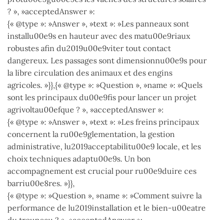
? », »acceptedAnswer »:
{« @type »: »Answer », »text »: »Les panneaux sont
installu00e9s en hauteur avec des matu00e9riaux
robustes afin du2019u00e9viter tout contact
dangereux. Les passages sont dimensionnu00e9s pour
la libre circulation des animaux et des engins
agricoles. »}},{« @type »: »Question », »name »: »Quels
sont les principaux du00e9fis pour lancer un projet
agrivoltau00efque ? », »acceptedAnswer »:
{« @type »: »Answer », »text »: »Les freins principaux
concernent la ru00e9glementation, la gestion
administrative, lu2019acceptabilitu00e9 locale, et les
choix techniques adaptu00e9s. Un bon
accompagnement est crucial pour ru00e9duire ces
barriu00e8res. »}},
{« @type »: »Question », »name »: »Comment suivre la
performance de lu2019installation et le bien-u00eatre