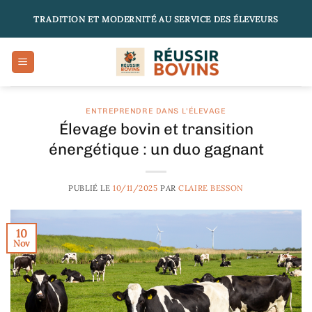
Passer
TRADITION ET MODERNITÉ AU SERVICE DES ÉLEVEURS
au
contenu
ENTREPRENDRE DANS L'ÉLEVAGE
Élevage bovin et transition
énergétique : un duo gagnant
PUBLIÉ LE
10/11/2025
PAR
CLAIRE BESSON
10
Nov