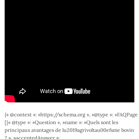
{« @context »: »https://schema.org », »@type »: »FAQPage 
[{« @type »: »Question », »name »: »Quels sont les
principaux avantages de lu2019agrivoltau00efsme bovin
? », »acceptedAnswer »: