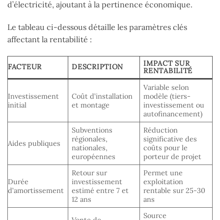
d’électricité, ajoutant à la pertinence économique.
Le tableau ci-dessous détaille les paramètres clés
affectant la rentabilité :
IMPACT SUR
FACTEUR
DESCRIPTION
RENTABILITÉ
Variable selon
Investissement
Coût d’installation
modèle (tiers-
initial
et montage
investissement ou
autofinancement)
Subventions
Réduction
régionales,
significative des
Aides publiques
nationales,
coûts pour le
européennes
porteur de projet
Retour sur
Permet une
Durée
investissement
exploitation
d’amortissement
estimé entre 7 et
rentable sur 25-30
12 ans
ans
Source
Vente de