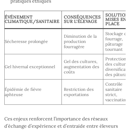
pratiques éthiques
SOLUTION
ÉVÉNEMENT
CONSÉQUENCES
MISES EN
CLIMATIQUE/SANITAIRE
SUR L’ÉLEVAGE
PLACE
Stockage de
Diminution de la
fourrage,
Sécheresse prolongée
production
pâturage
fourragère
tournant
Protection
Gel des cultures,
des cultures
Gel hivernal exceptionnel
augmentation des
diversificati
coûts
des pâturag
Contrôle
Épidémie de fièvre
Restriction des
sanitaire
aphteuse
exportations
strict,
vaccination
Ces enjeux renforcent l’importance des réseaux
d’échange d’expérience et d’entraide entre éleveurs