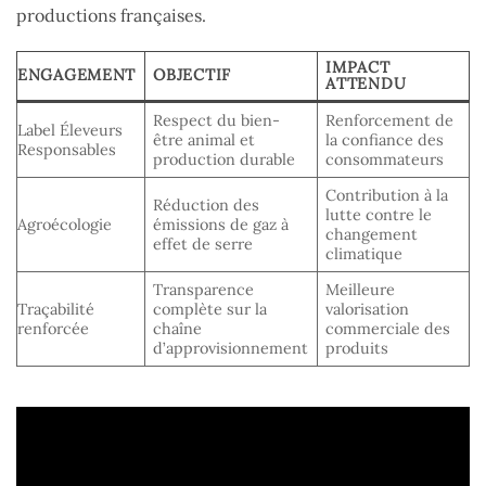
productions françaises.
IMPACT
ENGAGEMENT
OBJECTIF
ATTENDU
Respect du bien-
Renforcement de
Label Éleveurs
être animal et
la confiance des
Responsables
production durable
consommateurs
Contribution à la
Réduction des
lutte contre le
Agroécologie
émissions de gaz à
changement
effet de serre
climatique
Transparence
Meilleure
Traçabilité
complète sur la
valorisation
renforcée
chaîne
commerciale des
d’approvisionnement
produits