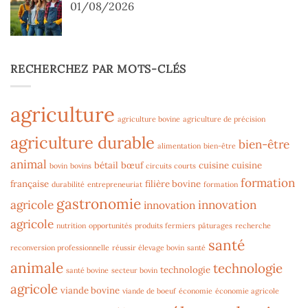
01/08/2026
RECHERCHEZ PAR MOTS-CLÉS
agriculture
agriculture bovine
agriculture de précision
agriculture durable
bien-être
alimentation
bien-être
animal
bétail
bœuf
cuisine
cuisine
bovin
bovins
circuits courts
formation
française
filière bovine
durabilité
entrepreneuriat
formation
gastronomie
agricole
innovation
innovation
agricole
nutrition
opportunités
produits fermiers
pâturages
recherche
santé
reconversion professionnelle
réussir élevage bovin
santé
animale
technologie
technologie
santé bovine
secteur bovin
agricole
viande bovine
viande de boeuf
économie
économie agricole