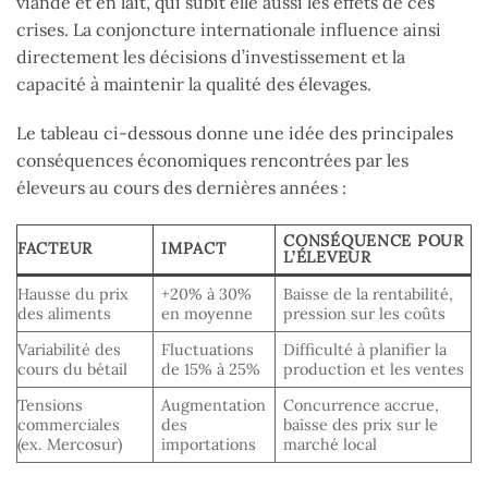
viande et en lait, qui subit elle aussi les effets de ces
crises. La conjoncture internationale influence ainsi
directement les décisions d’investissement et la
capacité à maintenir la qualité des élevages.
Le tableau ci-dessous donne une idée des principales
conséquences économiques rencontrées par les
éleveurs au cours des dernières années :
CONSÉQUENCE POUR
FACTEUR
IMPACT
L’ÉLEVEUR
Hausse du prix
+20% à 30%
Baisse de la rentabilité,
des aliments
en moyenne
pression sur les coûts
Variabilité des
Fluctuations
Difficulté à planifier la
cours du bétail
de 15% à 25%
production et les ventes
Tensions
Augmentation
Concurrence accrue,
commerciales
des
baisse des prix sur le
(ex. Mercosur)
importations
marché local