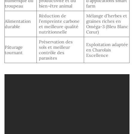
numérique du
productivité et du
d’applications smart
troupeau
bien-être animal
farm
Réduction de
Mélange d’herbes et
Alimentation
l’empreinte carbone
graines riches en
durable
et meilleure qualité
Oméga-3 (Bleu Blanc
nutritionnelle
Cœur)
Préservation des
Exploitation adaptée
Pâturage
sols et meilleur
en Charolais
tournant
contrôle des
Excellence
parasites