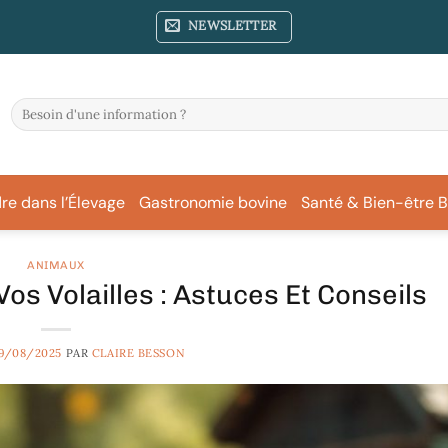
NEWSLETTER
re dans l’Élevage
Gastronomie bovine
Santé & Bien-être B
ANIMAUX
os Volailles : Astuces Et Conseils
9/08/2025
PAR
CLAIRE BESSON