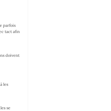
e parfois
c tact afin
ons doivent
à les
les se