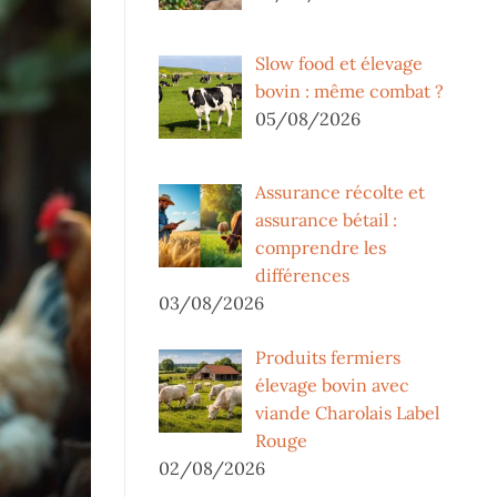
Slow food et élevage
bovin : même combat ?
05/08/2026
Assurance récolte et
assurance bétail :
comprendre les
différences
03/08/2026
Produits fermiers
élevage bovin avec
viande Charolais Label
Rouge
02/08/2026