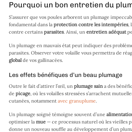
Pourquoi un bon entretien du pluma
S’assurer que vos poules arborent un plumage impeccable
fondamental dans la
protection contre les intempéries
,
contre certains
parasites
. Ainsi, un
entretien adéquat
pe
Un plumage en mauvais état peut indiquer des problèmes
parasites. Observer votre volaille vous permettra de ré
global
de vos gallinacées.
Les effets bénéfiques d’un beau plumage
Outre le fait d’attirer l’œil, un
plumage sain
a des bénéfic
de
picage
, où les volailles stressées s’arrachent mutue
cutanées, notamment
avec granuplume
.
Un plumage soigné témoigne souvent d’une
alimentatio
optimiser la
mue
— ce processus naturel où les vieilles
donne un nouveau souffle au développement d’un pluma