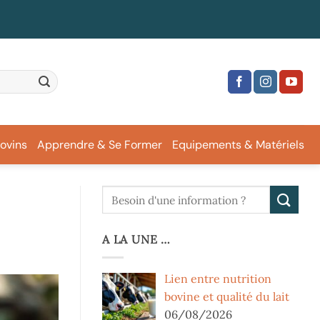
ovins
Apprendre & Se Former
Equipements & Matériels
A LA UNE …
Lien entre nutrition
bovine et qualité du lait
06/08/2026