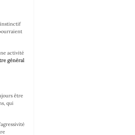
nstinctif
pourraient
ne activité
tre général
ujours être
ns, qui
’agressivité
tre