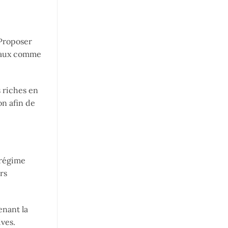
 Proposer
éraux comme
s riches en
on afin de
 régime
rs
enant la
ves.