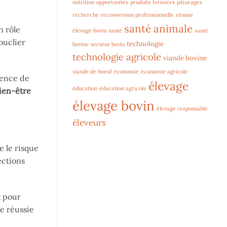
nutrition
opportunités
produits fermiers
pâturages
recherche
reconversion professionnelle
réussir
santé animale
n rôle
élevage bovin
santé
santé
ouclier
technologie
bovine
secteur bovin
technologie agricole
viande bovine
viande de boeuf
économie
économie agricole
sence de
élevage
éducation
éducation agricole
ien-être
élevage bovin
élevage responsable
éleveurs
e le risque
ections
x pour
e réussie