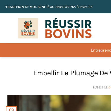
Passer
TRADITION ET MODERNITÉ AU SERVICE DES ÉLEVEURS
au
contenu
Entreprend
Embellir Le Plumage De V
PUBLIÉ LE
0
09