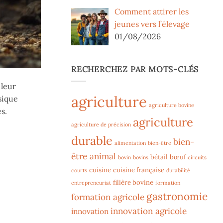
Comment attirer les
jeunes vers l’élevage
01/08/2026
RECHERCHEZ PAR MOTS-CLÉS
 leur
agriculture
sique
agriculture bovine
s.
agriculture
agriculture de précision
durable
bien-
alimentation
bien-être
être animal
bétail
bœuf
bovin
bovins
circuits
cuisine
cuisine française
courts
durabilité
filière bovine
entrepreneuriat
formation
gastronomie
formation agricole
innovation agricole
innovation