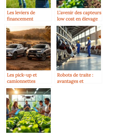
Les leviers de
L’avenir des capteurs
financement
low cost en élevage
participatif pour la
filière bovine
Les pick-up et
Robots de traite :
camionnettes
avantages et
adaptés pour les
inconvénients
éleveurs avec
Mitsubishi L200 et
Toyota Hilux