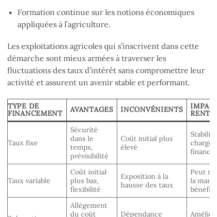
Formation continue sur les notions économiques
appliquées à l’agriculture.
Les exploitations agricoles qui s’inscrivent dans cette
démarche sont mieux armées à traverser les
fluctuations des taux d’intérêt sans compromettre leur
activité et assurent un avenir stable et performant.
TYPE DE
IMPAC
AVANTAGES
INCONVÉNIENTS
FINANCEMENT
RENTAB
Sécurité
Stabilise
dans le
Coût initial plus
Taux fixe
charges
temps,
élevé
financiè
prévisibilité
Coût initial
Peut ré
Exposition à la
Taux variable
plus bas,
la marg
hausse des taux
flexibilité
bénéfici
Allègement
du coût
Dépendance
Améliore