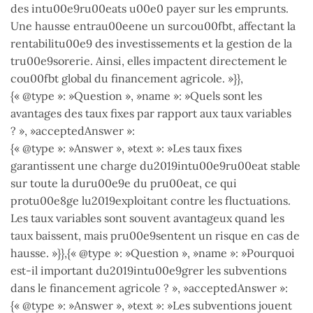
des intu00e9ru00eats u00e0 payer sur les emprunts.
Une hausse entrau00eene un surcou00fbt, affectant la
rentabilitu00e9 des investissements et la gestion de la
tru00e9sorerie. Ainsi, elles impactent directement le
cou00fbt global du financement agricole. »}},
{« @type »: »Question », »name »: »Quels sont les
avantages des taux fixes par rapport aux taux variables
? », »acceptedAnswer »:
{« @type »: »Answer », »text »: »Les taux fixes
garantissent une charge du2019intu00e9ru00eat stable
sur toute la duru00e9e du pru00eat, ce qui
protu00e8ge lu2019exploitant contre les fluctuations.
Les taux variables sont souvent avantageux quand les
taux baissent, mais pru00e9sentent un risque en cas de
hausse. »}},{« @type »: »Question », »name »: »Pourquoi
est-il important du2019intu00e9grer les subventions
dans le financement agricole ? », »acceptedAnswer »:
{« @type »: »Answer », »text »: »Les subventions jouent