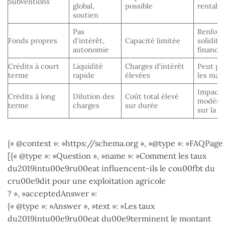
Subventions
global,
possible
rentabil
soutien
Pas
Renforc
Fonds propres
d’intérêt,
Capacité limitée
solidité
autonomie
financiè
Crédits à court
Liquidité
Charges d’intérêt
Peut pé
terme
rapide
élevées
les mar
Impact
Crédits à long
Dilution des
Coût total élevé
modéré
terme
charges
sur durée
sur la d
{« @context »: »https://schema.org », »@type »: »FAQPage 
[{« @type »: »Question », »name »: »Comment les taux
du2019intu00e9ru00eat influencent-ils le cou00fbt du
cru00e9dit pour une exploitation agricole
? », »acceptedAnswer »:
{« @type »: »Answer », »text »: »Les taux
du2019intu00e9ru00eat du00e9terminent le montant