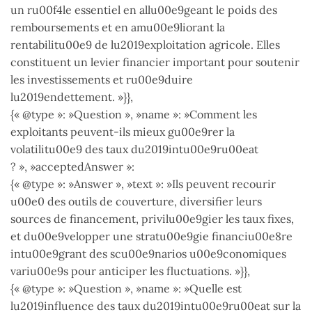
un ru00f4le essentiel en allu00e9geant le poids des
remboursements et en amu00e9liorant la
rentabilitu00e9 de lu2019exploitation agricole. Elles
constituent un levier financier important pour soutenir
les investissements et ru00e9duire
lu2019endettement. »}},
{« @type »: »Question », »name »: »Comment les
exploitants peuvent-ils mieux gu00e9rer la
volatilitu00e9 des taux du2019intu00e9ru00eat
? », »acceptedAnswer »:
{« @type »: »Answer », »text »: »Ils peuvent recourir
u00e0 des outils de couverture, diversifier leurs
sources de financement, privilu00e9gier les taux fixes,
et du00e9velopper une stratu00e9gie financiu00e8re
intu00e9grant des scu00e9narios u00e9conomiques
variu00e9s pour anticiper les fluctuations. »}},
{« @type »: »Question », »name »: »Quelle est
lu2019influence des taux du2019intu00e9ru00eat sur la