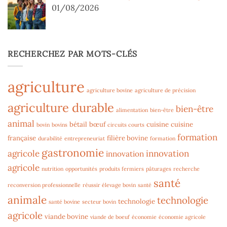
01/08/2026
RECHERCHEZ PAR MOTS-CLÉS
agriculture
agriculture bovine
agriculture de précision
agriculture durable
bien-être
alimentation
bien-être
animal
bétail
bœuf
cuisine
cuisine
bovin
bovins
circuits courts
formation
française
filière bovine
durabilité
entrepreneuriat
formation
gastronomie
agricole
innovation
innovation
agricole
nutrition
opportunités
produits fermiers
pâturages
recherche
santé
reconversion professionnelle
réussir élevage bovin
santé
animale
technologie
technologie
santé bovine
secteur bovin
agricole
viande bovine
viande de boeuf
économie
économie agricole