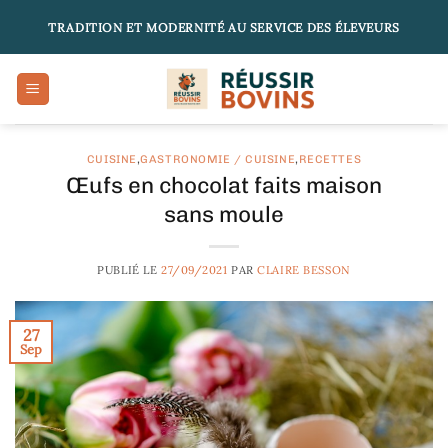
Passer
TRADITION ET MODERNITÉ AU SERVICE DES ÉLEVEURS
au
contenu
CUISINE
,
GASTRONOMIE / CUISINE
,
RECETTES
Œufs en chocolat faits maison
sans moule
PUBLIÉ LE
27/09/2021
PAR
CLAIRE BESSON
27
Sep