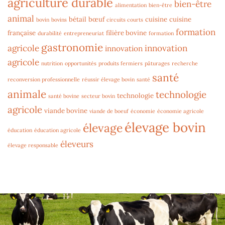
agriculture durable
bien-être
alimentation
bien-être
animal
bétail
bœuf
cuisine
cuisine
bovin
bovins
circuits courts
formation
française
filière bovine
durabilité
entrepreneuriat
formation
gastronomie
agricole
innovation
innovation
agricole
nutrition
opportunités
produits fermiers
pâturages
recherche
santé
reconversion professionnelle
réussir élevage bovin
santé
animale
technologie
technologie
santé bovine
secteur bovin
agricole
viande bovine
viande de boeuf
économie
économie agricole
élevage bovin
élevage
éducation
éducation agricole
éleveurs
élevage responsable