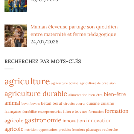
Maman éleveuse partage son quotidien
entre maternité et ferme pédagogique
24/07/2026
RECHERCHEZ PAR MOTS-CLÉS
agriculture
agriculture bovine
agriculture de précision
agriculture durable
bien-être
alimentation
bien-être
animal
bétail
bœuf
cuisine
cuisine
bovin
bovins
circuits courts
formation
française
filière bovine
durabilité
entrepreneuriat
formation
gastronomie
agricole
innovation
innovation
agricole
nutrition
opportunités
produits fermiers
pâturages
recherche