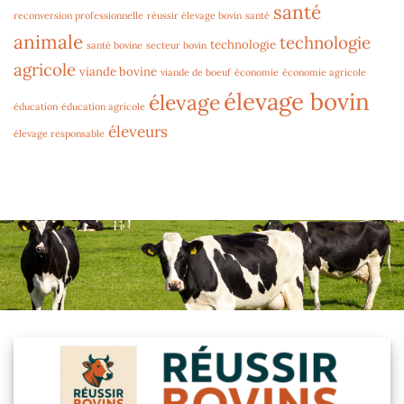
santé
reconversion professionnelle
réussir élevage bovin
santé
animale
technologie
technologie
santé bovine
secteur bovin
agricole
viande bovine
viande de boeuf
économie
économie agricole
élevage bovin
élevage
éducation
éducation agricole
éleveurs
élevage responsable