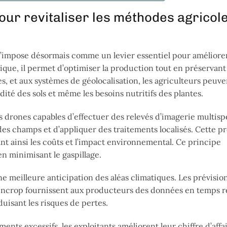
ur revitaliser les méthodes agricol
 s’impose désormais comme un levier essentiel pour améliorer
sique, il permet d’optimiser la production tout en préservant 
s, et aux systèmes de géolocalisation, les agriculteurs peuve
dité des sols et même les besoins nutritifs des plantes.
s drones capables d’effectuer des relevés d’imagerie multisp
des champs et d’appliquer des traitements localisés. Cette p
sant ainsi les coûts et l’impact environnemental. Ce principe
n minimisant le gaspillage.
ne meilleure anticipation des aléas climatiques. Les prévisio
encrop fournissent aux producteurs des données en temps ré
duisant les risques de pertes.
ments excessifs, les exploitants améliorent leur chiffre d’affa