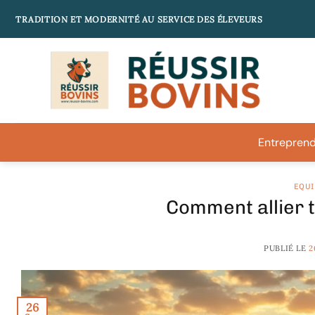
Passer
TRADITION ET MODERNITÉ AU SERVICE DES ÉLEVEURS
au
contenu
Entreprend
EQUI
Comment allier t
PUBLIÉ LE
2
26