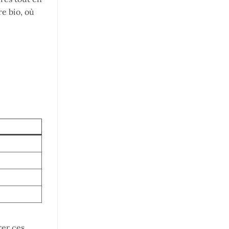
re bio, où
rer ces