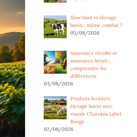
Slow food et élevage
bovin : même combat ?
05/08/2026
Assurance récolte et
assurance bétail :
comprendre les
différences
03/08/2026
Produits fermiers
élevage bovin avec
viande Charolais Label
Rouge
02/08/2026