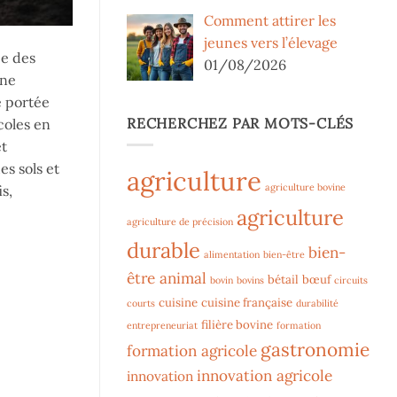
Comment attirer les
jeunes vers l’élevage
ée des
01/08/2026
une
e portée
RECHERCHEZ PAR MOTS-CLÉS
coles en
et
es sols et
agriculture
agriculture bovine
s,
agriculture
agriculture de précision
durable
bien-
alimentation
bien-être
être animal
bétail
bœuf
bovin
bovins
circuits
cuisine
cuisine française
courts
durabilité
filière bovine
entrepreneuriat
formation
gastronomie
formation agricole
innovation agricole
innovation