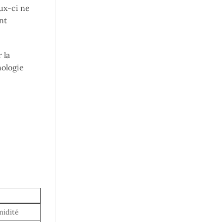
ux-ci ne
nt
 la
nologie
midité