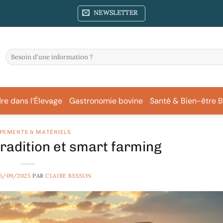
NEWSLETTER
re dans l’Élevage
Gastronomie bovine
Santé & Bien-être B
PEMENTS & MATÉRIELS
radition et smart farming
6/09/2025
PAR
CLAIRE BESSON