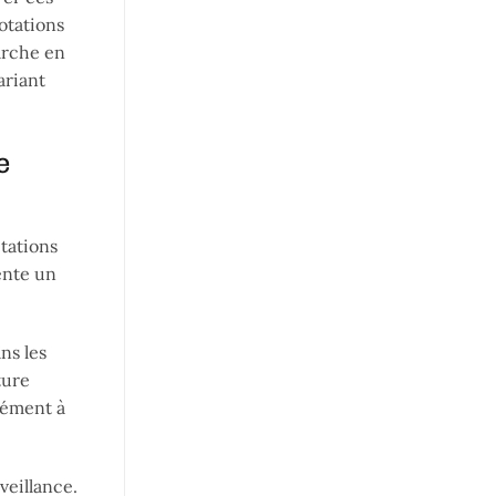
otations
arche en
ariant
e
tations
ente un
ns les
ture
nément à
veillance.