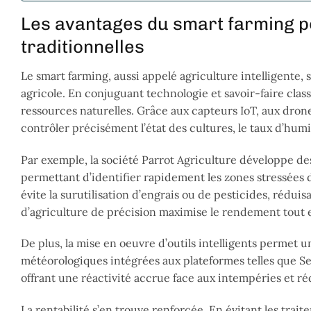
Les avantages du smart farming po
traditionnelles
Le smart farming, aussi appelé agriculture intelligente,
agricole. En conjuguant technologie et savoir-faire clas
ressources naturelles. Grâce aux capteurs IoT, aux drone
contrôler précisément l’état des cultures, le taux d’humi
Par exemple, la société Parrot Agriculture développe de
permettant d’identifier rapidement les zones stressées 
évite la surutilisation d’engrais ou de pesticides, rédui
d’agriculture de précision maximise le rendement tout e
De plus, la mise en oeuvre d’outils intelligents permet u
météorologiques intégrées aux plateformes telles que S
offrant une réactivité accrue face aux intempéries et ré
La rentabilité s’en trouve renforcée. En évitant les traite