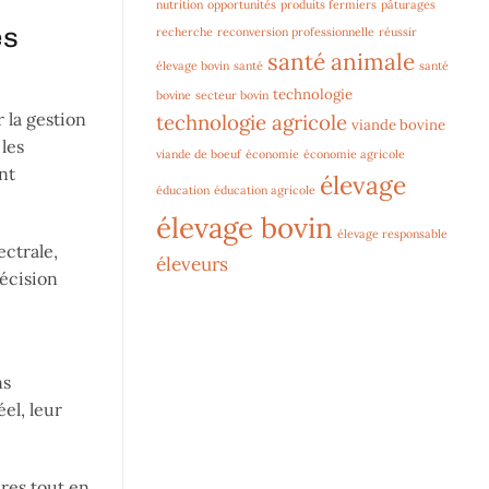
nutrition
opportunités
produits fermiers
pâturages
es
recherche
reconversion professionnelle
réussir
santé animale
élevage bovin
santé
santé
technologie
bovine
secteur bovin
 la gestion
technologie agricole
viande bovine
les
viande de boeuf
économie
économie agricole
nt
élevage
éducation
éducation agricole
élevage bovin
élevage responsable
ectrale,
éleveurs
récision
ns
el, leur
ires tout en