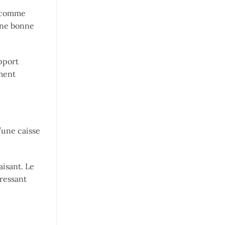
s comme
 une bonne
pport
ument
’une caisse
aisant. Le
éressant