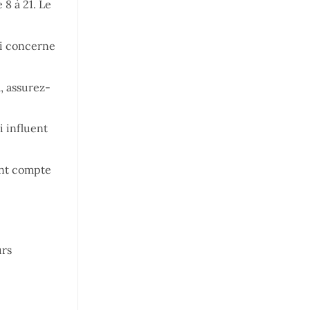
8 à 21. Le
ui concerne
a, assurez-
i influent
ant compte
urs