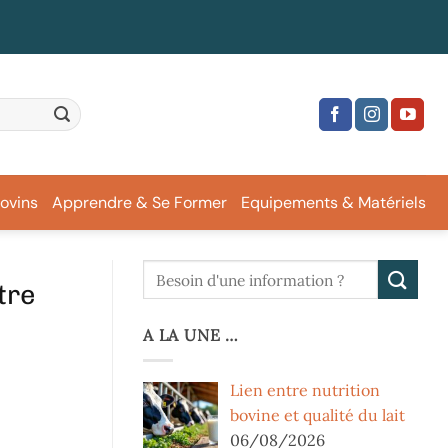
ovins
Apprendre & Se Former
Equipements & Matériels
tre
A LA UNE …
Lien entre nutrition
bovine et qualité du lait
06/08/2026