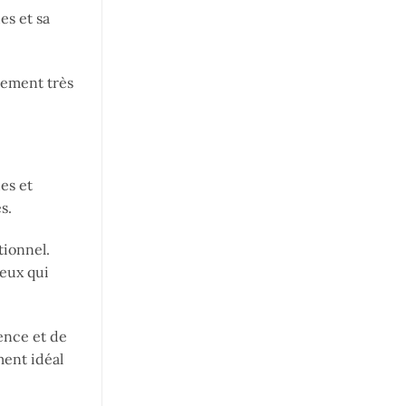
es et sa
alement très
es et
s.
tionnel.
ceux qui
ence et de
ment idéal