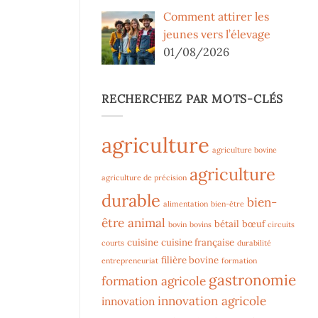
Comment attirer les
jeunes vers l’élevage
01/08/2026
RECHERCHEZ PAR MOTS-CLÉS
agriculture
agriculture bovine
agriculture
agriculture de précision
durable
bien-
alimentation
bien-être
être animal
bétail
bœuf
bovin
bovins
circuits
cuisine
cuisine française
courts
durabilité
filière bovine
entrepreneuriat
formation
gastronomie
formation agricole
innovation agricole
innovation