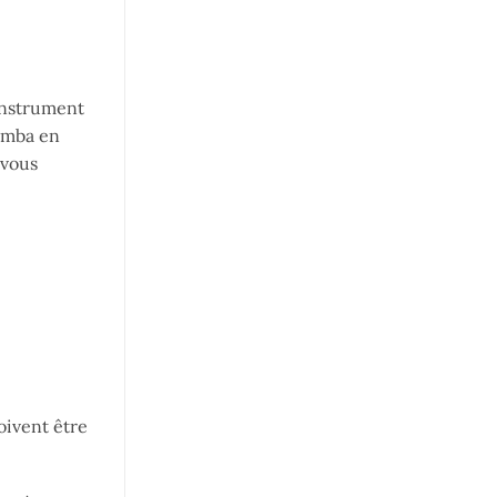
 instrument
limba en
 vous
doivent être