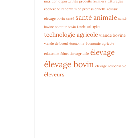
nutrition
opportunités
produits fermiers
pâturages
recherche
reconversion professionnelle
réussir
santé animale
élevage bovin
santé
santé
technologie
bovine
secteur bovin
technologie agricole
viande bovine
viande de boeuf
économie
économie agricole
élevage
éducation
éducation agricole
élevage bovin
élevage responsable
éleveurs