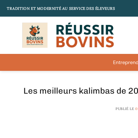
Passer
TRADITION ET MODERNITÉ AU SERVICE DES ÉLEVEURS
au
contenu
Entreprend
Les meilleurs kalimbas de 202
PUBLIÉ LE
0