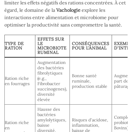
limiter les effets négatifs des rations concentrées. À cet
égard, le domaine de la
Vachologie
explore les
interactions entre alimentation et microbiome pour
optimiser la productivité sans compromettre la santé.
EFFETS SUR
TYPE DE
LE
CONSÉQUENCES
EXEMPL
RATION
MICROBIOTE
POUR L’ANIMAL
D’INTE
RUMINAL
Augmentation
des bactéries
fibrolytiques
Bonne santé
Augmenta
Ration riche
(e.g.,
ruminale,
part de f
en fourrages
Fibrobacter
production stable
pâturage
succinogenes),
diversité
élevée
Hausse des
bactéries
Complém
amylolytiques,
Risques d’acidose,
Ration riche
probiotiq
baisse
inflammation,
en
Bovins),
diversité,
baisse de