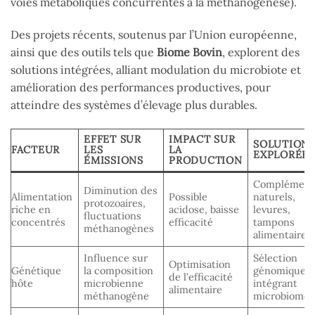
voies métaboliques concurrentes à la méthanogenèse).
Des projets récents, soutenus par l’Union européenne,
ainsi que des outils tels que
Biome Bovin
, explorent des
solutions intégrées, alliant modulation du microbiote et
amélioration des performances productives, pour
atteindre des systèmes d’élevage plus durables.
EFFET SUR
IMPACT SUR
SOLUTION
FACTEUR
LES
LA
EXPLORÉES
ÉMISSIONS
PRODUCTION
Complément
Diminution des
Alimentation
Possible
naturels,
protozoaires,
riche en
acidose, baisse
levures,
fluctuations
concentrés
efficacité
tampons
méthanogènes
alimentaires
Influence sur
Sélection
Optimisation
Génétique
la composition
génomique
de l’efficacité
hôte
microbienne
intégrant
alimentaire
méthanogène
microbiome