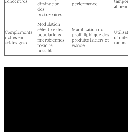
concentrés
tamponn
diminution
performance
alimenta
des
protozoaires
Modulation
sélective des
Modification du
Compléments
Utilisati
populations
profil lipidique des
riches en
d’huiles 
microbiennes,
produits laitiers et
acides gras
tanins
toxicité
viande
possible