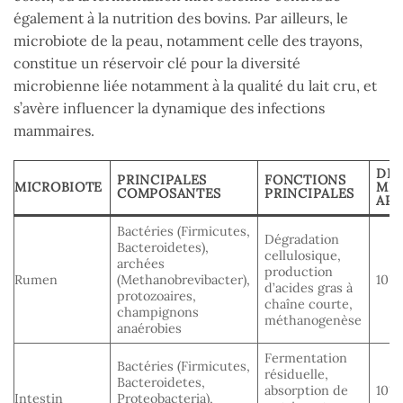
également à la nutrition des bovins. Par ailleurs, le
microbiote de la peau, notamment celle des trayons,
constitue un réservoir clé pour la diversité
microbienne liée notamment à la qualité du lait cru, et
s’avère influencer la dynamique des infections
mammaires.
DEN
PRINCIPALES
FONCTIONS
MICROBIOTE
MI
COMPOSANTES
PRINCIPALES
APP
Bactéries (Firmicutes,
Dégradation
Bacteroidetes),
cellulosique,
archées
production
Rumen
(Methanobrevibacter),
10¹¹
d’acides gras à
protozoaires,
chaîne courte,
champignons
méthanogenèse
anaérobies
Fermentation
Bactéries (Firmicutes,
résiduelle,
Bacteroidetes,
absorption de
10⁷ 
Intestin
Proteobacteria),