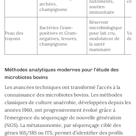
nutriments,
cell
archées,
soutien
champignons
immunitaire
Réservoir
Bactéries Gram-
microbiologique
Peau des
positives et Gram-
pour lait cru,
Vari
trayons
négatives, levures,
modulateur de
des 
champignons
la santé
mammaire
Méthodes analytiques modernes pour l’étude des
microbiotes bovins
Les avancées techniques ont transformé l’accès à la
connaissance des microbiotes bovins. Les méthodes
classiques de culture anaérobie, développées depuis les
années 1960, ont progressivement évolué grâce à
l’émergence du séquençage de nouvelle génération
(NGS). La métataxonomie, par séquençage ciblé des
gènes 16S/18S ou ITS, permet d’identifier des profils